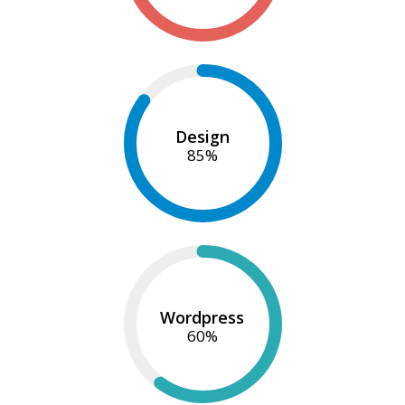
Design
85
%
Wordpress
60
%