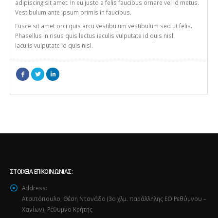
adipiscing sit amet. In eu justo a felis faucibus ornare vel id metus.
Vestibulum ante ipsum primis in faucibus.
Fusce sit amet orci quis arcu vestibulum vestibulum sed ut felis.
Phasellus in risus quis lectus iaculis vulputate id quis nisl.
Iaculis vulputate id quis nisl.
ΣΤΟΙΧΕΊΑ ΕΠΙΚΟΙΝΩΝΊΑΣ:
Address:
Ατσιπόπουλο, Θέση Ντονάδο (3ο χλμ. παράλληλης ΕΟ Ρεθύμνου –
Χανίων), Ρέθυμνο Κρήτης