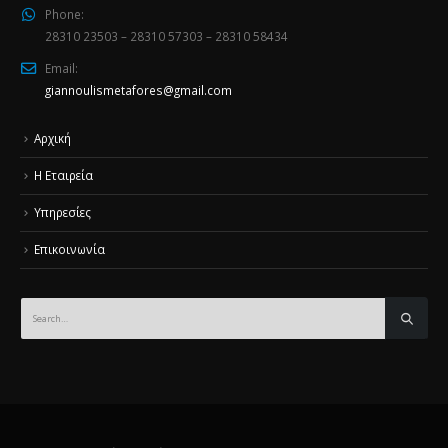
Phone:
28310 23503 – 28310 57303 – 28310 58434
Email:
giannoulismetafores@gmail.com
Αρχική
Η Εταιρεία
Υπηρεσίες
Επικοινωνία