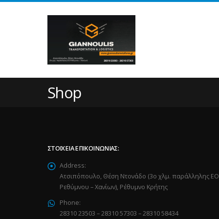
Shop
ΣΤΟΙΧΕΊΑ ΕΠΙΚΟΙΝΩΝΊΑΣ:
Address:
Ατσιπόπουλο, Θέση Ντονάδο (3ο χλμ. παράλληλης ΕΟ
Ρεθύμνου – Χανίων), Ρέθυμνο Κρήτης
Phone:
28310 23503 – 28310 57303 – 28310 58434