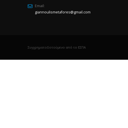
Email:
giannoulismetafores@gmail.com
Συγχρηματοδοτούμενο από το ΕΣΠΑ