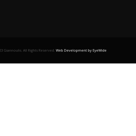
3 Giannoulis. All Rights Reserved.
Web Development by EyeWide