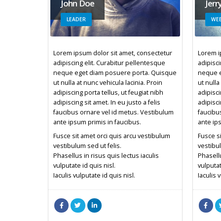
John Doe
Jerr
LEADER
WEB
Lorem ipsum dolor sit amet, consectetur
Lorem i
adipiscing elit. Curabitur pellentesque
adipisci
neque eget diam posuere porta. Quisque
neque e
ut nulla at nunc vehicula lacinia. Proin
ut nulla
adipiscing porta tellus, ut feugiat nibh
adipisci
adipiscing sit amet. In eu justo a felis
adipisci
faucibus ornare vel id metus. Vestibulum
faucibu
ante ipsum primis in faucibus.
ante ips
Fusce sit amet orci quis arcu vestibulum
Fusce si
vestibulum sed ut felis.
vestibul
Phasellus in risus quis lectus iaculis
Phasellu
vulputate id quis nisl.
vulputat
Iaculis vulputate id quis nisl.
Iaculis 