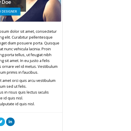
y Doe
 DESIGNER
psum dolor sit amet, consectetur
ng elit. Curabitur pellentesque
get diam posuere porta. Quisque
 at nunc vehicula lacinia. Proin
ng porta tellus, ut feugiat nibh
ng sit amet. In eu justo a felis
s ornare vel id metus. Vestibulum
um primis in faucibus.
t amet orci quis arcu vestibulum
um sed ut felis.
s in risus quis lectus iaculis
e id quis nisl.
vulputate id quis nisl.