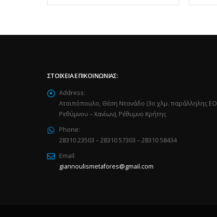
ΣΤΟΙΧΕΊΑ ΕΠΙΚΟΙΝΩΝΊΑΣ:
Address:
Ατσιπόπουλο, Θέση Ντονάδο (3ο χλμ. παράλληλης ΕΟ
Ρεθύμνου – Χανίων), Ρέθυμνο Κρήτης
Phone:
28310 23503 – 28310 57303 – 28310 58434
Email:
giannoulismetafores@gmail.com